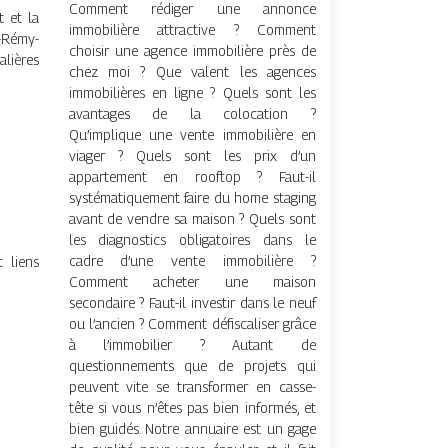
Comment rédiger une annonce
 et la
immobilière attractive ? Comment
-Rémy-
choisir une agence immobilière près de
alières
chez moi ? Que valent les agences
immobilières en ligne ? Quels sont les
avantages de la colocation ?
Qu’implique une vente immobilière en
viager ? Quels sont les prix d’un
appartement en rooftop ? Faut-il
systématiquement faire du home staging
avant de vendre sa maison ? Quels sont
les diagnostics obligatoires dans le
cadre d’une vente immobilière ?
t liens
Comment acheter une maison
secondaire ? Faut-il investir dans le neuf
ou l’ancien ? Comment défiscaliser grâce
à l’immobilier ? Autant de
questionnements que de projets qui
peuvent vite se transformer en casse-
tête si vous n’êtes pas bien informés, et
bien guidés. Notre annuaire est un gage