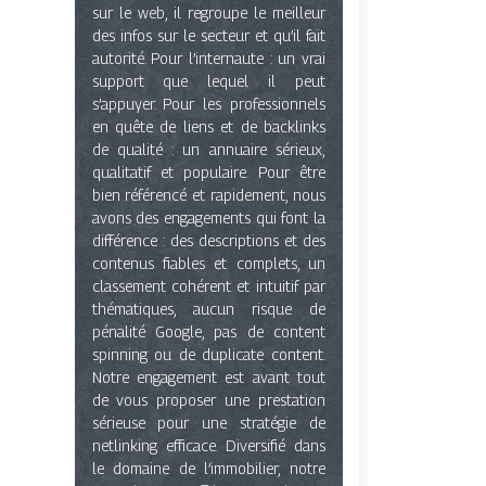
sur le web, il regroupe le meilleur
des infos sur le secteur et qu’il fait
autorité. Pour l’internaute : un vrai
support que lequel il peut
s’appuyer. Pour les professionnels
en quête de liens et de backlinks
de qualité : un annuaire sérieux,
qualitatif et populaire. Pour être
bien référencé et rapidement, nous
avons des engagements qui font la
différence : des descriptions et des
contenus fiables et complets, un
classement cohérent et intuitif par
thématiques, aucun risque de
pénalité Google, pas de content
spinning ou de duplicate content.
Notre engagement est avant tout
de vous proposer une prestation
sérieuse pour une stratégie de
netlinking efficace. Diversifié dans
le domaine de l’immobilier, notre