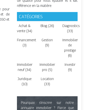
de qualité pour vous épauler et il fait
référence en la matière.
e pour
 et de
CATÉGORIES
1650 et
Achat &
Blog (26)
Diagnostics
vente (34)
(33)
Financement
Gestion
Immobilier
(3)
(9)
de
prestige
(6)
Immobilier
Immobilier
Investir
neuf (34)
pro (5)
(9)
Juridique
Location
(10)
(33)
Pourquoi s’inscrire sur notre
annuaire immobilier ? Parce que